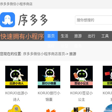
序多多微信小程序商店
快速拥有小程序
首页
生活
旅游
出行
工具
医疗
公益
政务
您现在的位置:
序多多微信小程序商店首页
->
旅游
KORJO出游小
KORJO旅行小
KORJO签证小
KOR
诗人
锦囊
公主