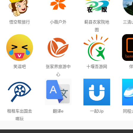
悟空帮旅行
小薇户外
蓟县农家院地
三清
图
笑逗吧
张家界旅游中
十堰吾游网
心
租租车出国去
翻译e
一起Up
同程
哪玩